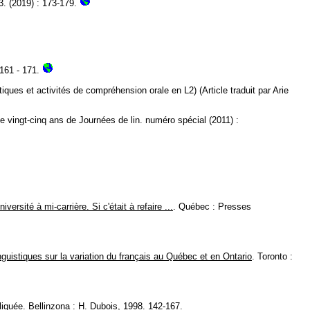
. (2019) : 173-179.
 161 - 171.
ques et activités de compréhension orale en L2) (Article traduit par Arie
e vingt-cinq ans de Journées de lin. numéro spécial (2011) :
versité à mi-carrière. Si c'était à refaire ...
. Québec : Presses
inguistiques sur la variation du français au Québec et en Ontario
. Toronto :
.
liquée
. Bellinzona : H. Dubois, 1998. 142-167.