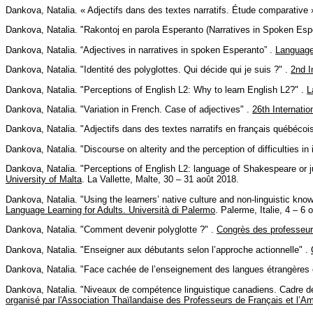
Dankova, Natalia. « Adjectifs dans des textes narratifs. Étude comparative
Dankova, Natalia. "Rakontoj en parola Esperanto (Narratives in Spoken Esp
Dankova, Natalia. “Adjectives in narratives in spoken Esperanto” .
Language
Dankova, Natalia. "Identité des polyglottes. Qui décide qui je suis ?" .
2nd I
Dankova, Natalia. "Perceptions of English L2: Why to learn English L2?" .
L
Dankova, Natalia. "Variation in French. Case of adjectives" .
26th Internati
Dankova, Natalia. "Adjectifs dans des textes narratifs en français québécoi
Dankova, Natalia. "Discourse on alterity and the perception of difficulties in
Dankova, Natalia. "Perceptions of English L2: language of Shakespeare or ju
University of Malta
. La Vallette, Malte, 30 – 31 août 2018.
Dankova, Natalia. "Using the learners’ native culture and non-linguistic kno
Language Learning for Adults. Università di Palermo
. Palerme, Italie, 4 – 6 
Dankova, Natalia. "Comment devenir polyglotte ?" .
Congrès des professeu
Dankova, Natalia. "Enseigner aux débutants selon l’approche actionnelle" .
Dankova, Natalia. "Face cachée de l’enseignement des langues étrangères
Dankova, Natalia. "Niveaux de compétence linguistique canadiens. Cadre de 
organisé par l'Association Thaïlandaise des Professeurs de Français et l’