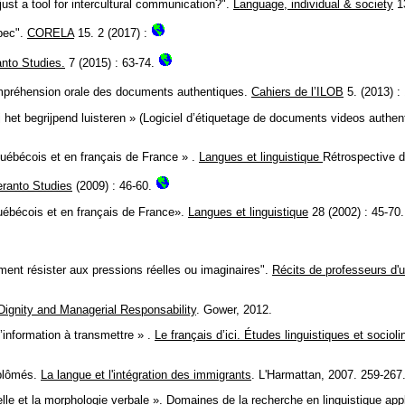
st a tool for intercultural communication?".
Language, individual & society
13
bec".
CORELA
15. 2 (2017) :
nto Studies.
7 (2015) : 63-74.
compréhension orale des documents authentiques.
Cahiers de l’ILOB
5. (2013) :
het begrijpend luisteren » (Logiciel d’étiquetage de documents videos authenti
uébécois et en français de France » .
Langues et linguistique
Rétrospective d
eranto Studies
(2009) : 46-60.
uébécois et en français de France».
Langues et linguistique
28 (2002) : 45-70.
nt résister aux pressions réelles ou imaginaires".
Récits de professeurs d'uni
ignity and Managerial Responsability
. Gower, 2012.
’information à transmettre » .
Le français d’ici. Études linguistiques et sociol
iplômés.
La langue et l'intégration des immigrants
. L'Harmattan, 2007. 259-267
lle et la morphologie verbale ».
Domaines de la recherche en linguistique app