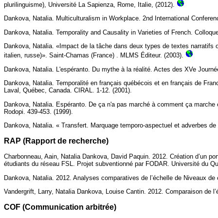
plurilinguisme), Université La Sapienza, Rome, Italie, (2012).
Dankova, Natalia. Multiculturalism in Workplace. 2nd International Confere
Dankova, Natalia. Temporality and Causality in Varieties of French. Colloqu
Dankova, Natalia. «Impact de la tâche dans deux types de textes narratifs or
italien, russe)». Saint-Chamas (France) . MLMS Éditeur. (2003).
Dankova, Natalia. L'espéranto. Du mythe à la réalité. Actes des XVe Journé
Dankova, Natalia. Temporalité en français québécois et en français de Franc
Laval, Québec, Canada. CIRAL. 1-12. (2001).
Dankova, Natalia. Espéranto. De ça n'a pas marché à comment ça marche ou 
Rodopi. 439-453. (1999).
Dankova, Natalia. « Transfert. Marquage temporo-aspectuel et adverbes de t
RAP (Rapport de recherche)
Charbonneau, Aain, Natalia Dankova, David Paquin. 2012. Création d’un port
étudiants du réseau FSL. Projet subventionné par FODAR. Université du Q
Dankova, Natalia. 2012. Analyses comparatives de l’échelle de Niveaux de 
Vandergrift, Larry, Natalia Dankova, Louise Cantin. 2012. Comparaison de l’
COF (Communication arbitrée)