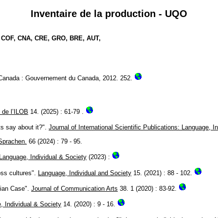
Inventaire de la production - UQO
, COF, CNA, CRE, GRO, BRE, AUT,
, Canada : Gouvernement du Canada, 2012. 252.
 de l’ILOB
14. (2025) : 61-79 .
ts say about it?".
Journal of International Scientific Publications: Language, I
Sprachen.
66 (2024) : 79 - 95.
Language, Individual & Society
(2023) :
oss cultures".
Language, Individual and Society
15. (2021) : 88 - 102.
dian Case".
Journal of Communication Arts
38. 1 (2020) : 83-92.
 Individual & Society
14. (2020) : 9 - 16.