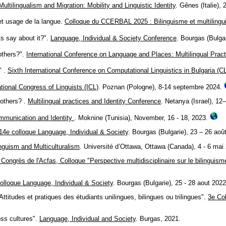
Multilingualism and Migration: Mobility and Linguistic Identity
. Gênes (Italie), 
 et usage de la langue.
Colloque du CCERBAL 2025 : Bilinguisme et multiling
ts say about it?".
Language, Individual & Society Conference
. Bourgas (Bulga
 others?".
International Conference on Language and Places: Multilingual Pract
" .
Sixth International Conference on Computational Linguistics in Bulgaria (C
tional Congress of Linguists (ICL)
. Poznan (Pologne), 8-14 septembre 2024.
 others? .
Multilingual practices and Identity Conference
. Netanya (Israel), 1
mmunication and Identity
. Moknine (Tunisia), November, 16 - 18, 2023.
14e colloque Language, Individual & Society
. Bourgas (Bulgarie), 23 – 26 aoû
guism and Multiculturalism
. Université d’Ottawa, Ottawa (Canada), 4 - 6 mai
 Congrès de l'Acfas, Colloque "Perspective multidisciplinaire sur le bilinguis
olloque Language, Individual & Society
. Bourgas (Bulgarie), 25 - 28 aout 2022
titudes et pratiques des étudiants unilingues, bilingues ou trilingues".
3e Col
oss cultures".
Language, Individual and Society
. Burgas, 2021.