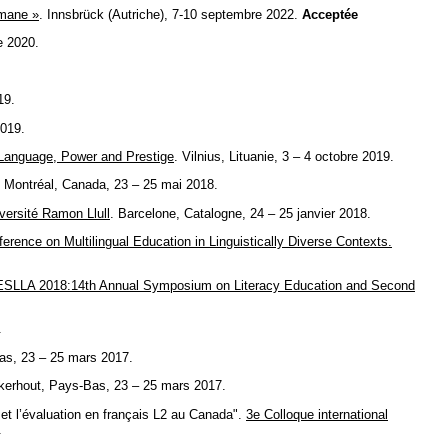
omane »
. Innsbrück (Autriche), 7-10 septembre 2022.
Acceptée
e 2020.
19.
2019.
: Language, Power and Prestige
. Vilnius, Lituanie, 3 – 4 octobre 2019.
. Montréal, Canada, 23 – 25 mai 2018.
versité Ramon Llull
. Barcelone, Catalogne, 24 – 25 janvier 2018.
rence on Multilingual Education in Linguistically Diverse Contexts.
ESLLA 2018:14th Annual Symposium on Literacy Education and Second
.
as, 23 – 25 mars 2017.
jkerhout, Pays-Bas, 23 – 25 mars 2017.
et l’évaluation en français L2 au Canada".
3e Colloque international
.