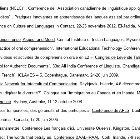
diens (NCLC)" .
Conférence de l’Association canadienne de linguistique appli
vidéos" .
Pratiques innovantes en apprentissage des langues assisté par ordin
erence on Culture and Languages in Contact, 22-23 novembre 2012, El-Jadida, 
ence Tense, Aspect and Mood
. Central Institute of Indian Languages, Mysore,
ractice of oral comprehension".
International Educational Technology Confere
 vidéos et activités de compréhension orale en L2 ».
Congrès de Levende Tale
ol for Authentic Documents”.
33rd All India Conference of Linguists
. Chandigar
f French”.
ICLAVES – 5
. Copenhague, Danemark, 24-26 juin 2009.
ic Network for Intercultural Communication
. Reykjavik, Islande, 4-6 décembr
u digérer la diversité?”.
Colloque sur l'immigration au Canada et en Irlande
. M
erence
. Sydney, Australie, 11-12 octobre 2008.
es temporelles, des gérondifs et des participes ».
Conférence de AFLS
. Bou
ontréal, Canada, 17-20 juin 2006.
 transmettre.
Conférence Les français d'ici
. Université Queen's, Kingston, Cana
ec: The words that betray us.
Conférence BAAL-IRAAL
. Cork, Irlande, 7-9 s