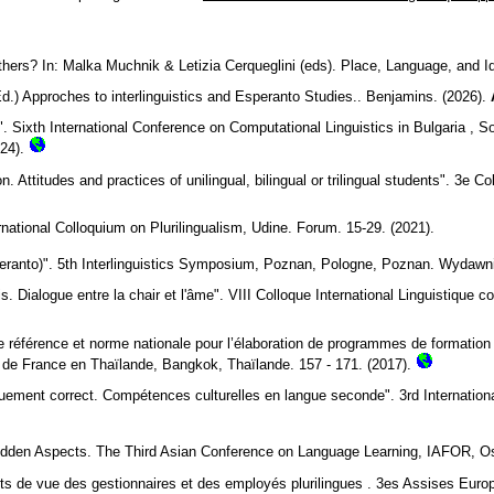
others? In: Malka Muchnik & Letizia Cerqueglini (eds). Place, Language, and I
Ed.) Approches to interlinguistics and Esperanto Studies.. Benjamins. (2026).
 Sixth International Conference on Computational Linguistics in Bulgaria , Sofi
24).
Attitudes and practices of unilingual, bilingual or trilingual students". 3e Col
ernational Colloquium on Plurilingualism, Udine. Forum. 15-29. (2021).
peranto)". 5th Interlinguistics Symposium, Poznan, Pologne, Poznan. Wydawn
 Dialogue entre la chair et l'âme". VIII Colloque International Linguistique 
référence et norme nationale pour l’élaboration de programmes de formation et
 de France en Thaïlande, Bangkok, Thaïlande. 157 - 171. (2017).
quement correct. Compétences culturelles en langue seconde". 3rd Internatio
Hidden Aspects. The Third Asian Conference on Language Learning, IAFOR, Os
oints de vue des gestionnaires et des employés plurilingues . 3es Assises Eu