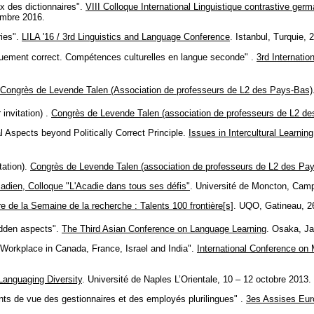
x des dictionnaires".
VIII Colloque International Linguistique contrastive ger
embre 2016.
ries".
LILA '16 / 3rd Linguistics and Language Conference
. Istanbul, Turquie, 
quement correct. Compétences culturelles en langue seconde" .
3rd Internati
Congrès de Levende Talen (Association de professeurs de L2 des Pays-Bas)
invitation) .
Congrès de Levende Talen (association de professeurs de L2 d
l Aspects beyond Politically Correct Principle.
Issues in Intercultural Learni
tation).
Congrès de Levende Talen (association de professeurs de L2 des Pa
adien, Colloque "L'Acadie dans tous ses défis"
. Université de Moncton, Cam
e de la Semaine de la recherche : Talents 100 frontière[s]
. UQO, Gatineau, 2
idden aspects".
The Third Asian Conference on Language Learning
. Osaka, Ja
 Workplace in Canada, France, Israel and India".
International Conference on 
Languaging Diversity
. Université de Naples L’Orientale, 10 – 12 octobre 2013.
oints de vue des gestionnaires et des employés plurilingues" .
3es Assises Euro