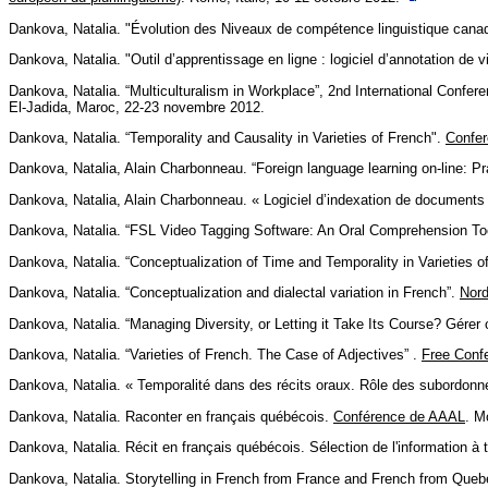
Dankova, Natalia. "Évolution des Niveaux de compétence linguistique cana
Dankova, Natalia. "Outil d’apprentissage en ligne : logiciel d’annotation de 
Dankova, Natalia. “Multiculturalism in Workplace”, 2nd International Conf
El-Jadida, Maroc, 22-23 novembre 2012.
Dankova, Natalia. “Temporality and Causality in Varieties of French".
Confer
Dankova, Natalia, Alain Charbonneau. “Foreign language learning on-line: P
Dankova, Natalia, Alain Charbonneau. « Logiciel d’indexation de documents
Dankova, Natalia. “FSL Video Tagging Software: An Oral Comprehension To
Dankova, Natalia. “Conceptualization of Time and Temporality in Varieties o
Dankova, Natalia. “Conceptualization and dialectal variation in French”.
Nord
Dankova, Natalia. “Managing Diversity, or Letting it Take Its Course? Gérer o
Dankova, Natalia. “Varieties of French. The Case of Adjectives” .
Free Conf
Dankova, Natalia. « Temporalité dans des récits oraux. Rôle des subordonné
Dankova, Natalia. Raconter en français québécois.
Conférence de AAAL
. M
Dankova, Natalia. Récit en français québécois. Sélection de l'information à
Dankova, Natalia. Storytelling in French from France and French from Queb