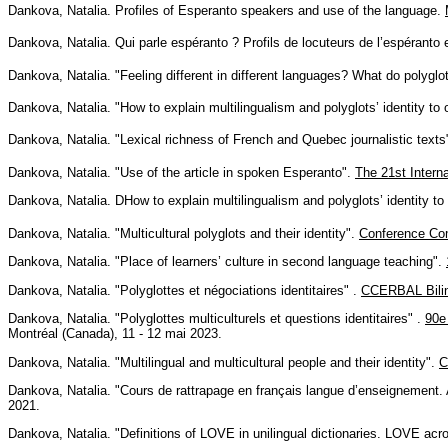
Dankova, Natalia. Profiles of Esperanto speakers and use of the language.
Dankova, Natalia. Qui parle espéranto ? Profils de locuteurs de l’espéranto
Dankova, Natalia. "Feeling different in different languages? What do polyglo
Dankova, Natalia. "How to explain multilingualism and polyglots’ identity to
Dankova, Natalia. "Lexical richness of French and Quebec journalistic texts
Dankova, Natalia. "Use of the article in spoken Esperanto".
The 21st Interna
Dankova, Natalia. DHow to explain multilingualism and polyglots’ identity to
Dankova, Natalia. "Multicultural polyglots and their identity".
Conference Co
Dankova, Natalia. "Place of learners’ culture in second language teaching".
Dankova, Natalia. "Polyglottes et négociations identitaires" .
CCERBAL Bilin
Dankova, Natalia. "Polyglottes multiculturels et questions identitaires" .
90e
Montréal (Canada), 11 - 12 mai 2023.
Dankova, Natalia. "Multilingual and multicultural people and their identity".
C
Dankova, Natalia. "Cours de rattrapage en français langue d’enseignement. At
2021.
Dankova, Natalia. "Definitions of LOVE in unilingual dictionaries. LOVE acr