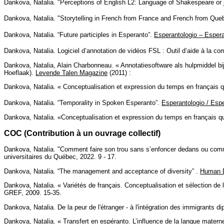
Dankova, Natalia. "Perceptions of English L2: Language of Shakespeare or ju
Dankova, Natalia. "Storytelling in French from France and French from Que
Dankova, Natalia. “Future participles in Esperanto”.
Esperantologio – Espera
Dankova, Natalia. Logiciel d’annotation de vidéos FSL : Outil d’aide à la 
Dankova, Natalia, Alain Charbonneau. « Annotatiesoftware als hulpmiddel bij 
Hoeflaak).
Levende Talen Magazine
(2011) :
Dankova, Natalia. « Conceptualisation et expression du temps en français q
Dankova, Natalia. “Temporality in Spoken Esperanto”.
Esperantologio / Esp
Dankova, Natalia. «Conceptualisation et expression du temps en français q
COC (Contribution à un ouvrage collectif)
Dankova, Natalia. "Comment faire son trou sans s’enfoncer dedans ou comme
universitaires du Québec, 2022. 9 - 17.
Dankova, Natalia. “The management and acceptance of diversity” .
Human D
Dankova, Natalia. « Variétés de français. Conceptualisation et sélection de l
GREF, 2009. 15-35.
Dankova, Natalia. De la peur de l'étranger - à l'intégration des immigrants d
Dankova, Natalia. « Transfert en espéranto. L’influence de la langue materne