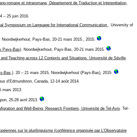
mano-romane et intraromane, Département de Traduction et Interprétation,
24 – 25 juin 2016.
onal Symposium on Language for International Communication
. University of
. Noordwijkerhout, Pays-Bas, 20-21 mars 2015., 2015.
es Pays-Bas)
. Noordwijkerhout, Pays-Bas, 20-21 mars 2015.
ng and Teaching across L2 Contexts and Situations. Université de Séville
.
ys-Bas,)
. 20 – 21 mars 2015, Noordwijkerhout (Pays-Bas), 2015.
pus d’Edmundston, Canada, 12-14 août 2014.
6 mars 2013.
pon, 25-28 avril 2013.
Migration and Well-Being: Research Frontiers, Université de Tel-Aviv
. Tel-
péennes sur le plurilinguisme (conférence organisée par L’Observatoire