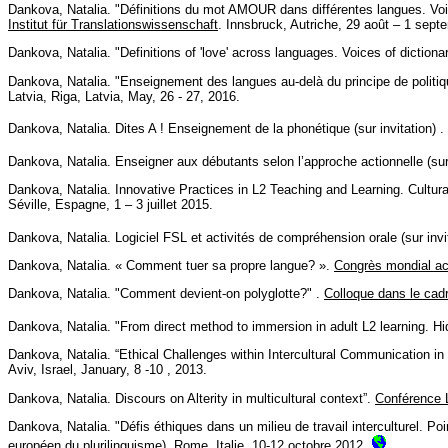
Dankova, Natalia. "Définitions du mot AMOUR dans différentes langues. Voi
Institut für Translationswissenschaft
. Innsbruck, Autriche, 29 août – 1 sept
Dankova, Natalia. "Definitions of 'love' across languages. Voices of dictiona
Dankova, Natalia. "Enseignement des langues au-delà du principe de politi
Latvia, Riga, Latvia, May, 26 - 27, 2016.
Dankova, Natalia. Dites A ! Enseignement de la phonétique (sur invitation) .
Dankova, Natalia. Enseigner aux débutants selon l’approche actionnelle (sur 
Dankova, Natalia. Innovative Practices in L2 Teaching and Learning. Cultura
Séville, Espagne, 1 – 3 juillet 2015.
Dankova, Natalia. Logiciel FSL et activités de compréhension orale (sur invi
Dankova, Natalia. « Comment tuer sa propre langue? ».
Congrès mondial ac
Dankova, Natalia. "Comment devient-on polyglotte?" .
Colloque dans le cadr
Dankova, Natalia. "From direct method to immersion in adult L2 learning. H
Dankova, Natalia. “Ethical Challenges within Intercultural Communication in
Aviv, Israel, January, 8 -10 , 2013.
Dankova, Natalia. Discours on Alterity in multicultural context”.
Conférence 
Dankova, Natalia. "Défis éthiques dans un milieu de travail interculturel. P
européen du plurilinguisme)
. Rome, Italie, 10-12 octobre 2012.