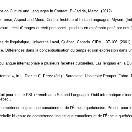
nce on Culture and Languages in Contact, El-Jadida, Maroc. (2012).
e Tense, Aspect and Mood, Central Institute of Indian Languages, Mysore (Ind
aux - récit d'images et récit personnel - produits en espéranto parlé par des
es de linguistique, Université Laval, Québec, Canada. CIRAL. 97-106. (2001).
e. Différences dans la conceptualisation du temps et son expression dans un 
langue internationale à plusieurs facettes culturelles. Las lenguas en la E
emps », in L. Diaz et C. Perez (éd.) . Barcelone. Université Pompeu Fabra. 
ail pour le site FSL (French as a Second Language). Outil informatique d’ind
uébec.,
compétence linguistique canadiens et de l’Échelle québécoise. Produit pour 
échelle Niveaux de compétence linguistique canadiens et de l’Échelle québécoi