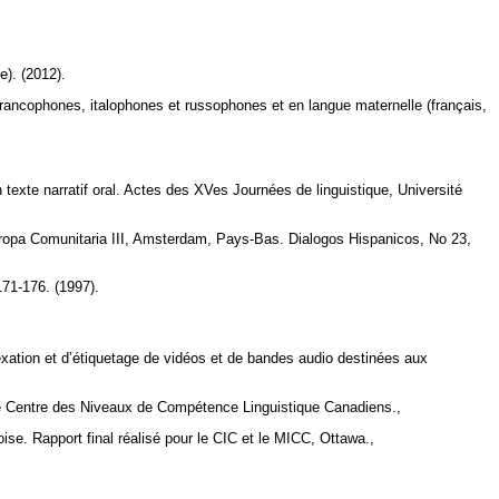
e). (2012).
 francophones, italophones et russophones et en langue maternelle (français,
texte narratif oral. Actes des XVes Journées de linguistique, Université
uropa Comunitaria III, Amsterdam, Pays-Bas. Dialogos Hispanicos, No 23,
171-176. (1997).
exation et d’étiquetage de vidéos et de bandes audio destinées aux
le Centre des Niveaux de Compétence Linguistique Canadiens.,
se. Rapport final réalisé pour le CIC et le MICC, Ottawa.,