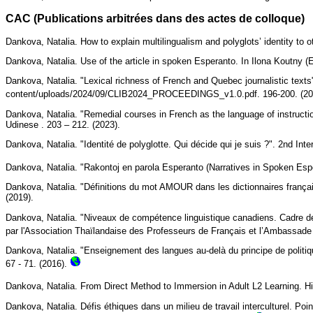
CAC (Publications arbitrées dans des actes de colloque)
Dankova, Natalia. How to explain multilingualism and polyglots’ identity to 
Dankova, Natalia. Use of the article in spoken Esperanto. In Ilona Koutny (
Dankova, Natalia. "Lexical richness of French and Quebec journalistic texts".
content/uploads/2024/09/CLIB2024_PROCEEDINGS_v1.0.pdf. 196-200. (20
Dankova, Natalia. "Remedial courses in French as the language of instruction. 
Udinese . 203 – 212. (2023).
Dankova, Natalia. "Identité de polyglotte. Qui décide qui je suis ?". 2nd Int
Dankova, Natalia. "Rakontoj en parola Esperanto (Narratives in Spoken Es
Dankova, Natalia. "Définitions du mot AMOUR dans les dictionnaires français.
(2019).
Dankova, Natalia. "Niveaux de compétence linguistique canadiens. Cadre de 
par l'Association Thaïlandaise des Professeurs de Français et l’Ambassade
Dankova, Natalia. "Enseignement des langues au-delà du principe de politi
67 - 71. (2016).
Dankova, Natalia. From Direct Method to Immersion in Adult L2 Learning. 
Dankova, Natalia. Défis éthiques dans un milieu de travail interculturel. P