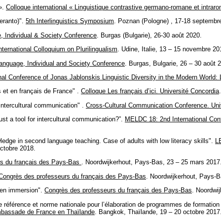
 ».
Colloque international « Linguistique contrastive germano-romane et intrar
eranto)".
5th Interlinguistics Symposium
. Poznan (Pologne) , 17-18 septembr
, Individual & Society Conference
. Burgas (Bulgarie), 26-30 août 2020.
nternational Colloquium on Plurilingualism
. Udine, Italie, 13 – 15 novembre 20
anguage, Individual and Society Conference
. Burgas, Bulgarie, 26 – 30 août 
onal Conference of Jonas Jablonskis Linguistic Diversity in the Modern World
s et en français de France" .
Colloque Les français d’ici. Université Concordia
 intercultural communication" .
Cross-Cultural Communication Conference. Uni
st a tool for intercultural communication?”.
MELDC 18: 2nd International Confe
wledge in second language teaching. Case of adults with low literacy skills".
L
octobre 2018.
rs du français des Pays-Bas
. Noordwijkerhout, Pays-Bas, 23 – 25 mars 2017
Congrès des professeurs du français des Pays-Bas
. Noordwijkerhout, Pays-B
 en immersion".
Congrès des professeurs du français des Pays-Bas
. Noordwi
référence et norme nationale pour l’élaboration de programmes de formation 
Ambassade de France en Thaïlande
. Bangkok, Thaïlande, 19 – 20 octobre 2017