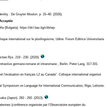
dentity . De Gruyter Mouton. p. 15–40. (2026).
Acceptée
a (Bulgaria). https://dcl.bas.bg/clib/wp-
loque international sur le plurilinguisme, Udine. Forum Editrice Universitaria
ictwo Rys. 219 - 230. (2020).
contrastive germano-romane et intraromane , Berlin. Peter Lang. 317-331.
 l’évaluation en français L2 au Canada". Colloque international organisé
nal Symposium on Language for International Communication, Riga, Lettonie.
aka (Japon). 282 - 292. (2013).
ropéennes (conférence organisée par l’Observatoire européen du