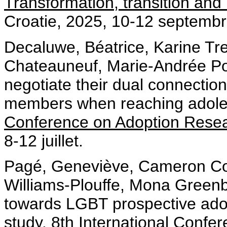
Transformation, transition and 
Croatie, 2025, 10-12 septemb
Decaluwe, Béatrice, Karine Tr
Chateauneuf, Marie-Andrée Po
negotiate their dual connection
members when reaching adol
Conference on Adoption Rese
8-12 juillet.
Pagé, Geneviève, Cameron Cou
Williams-Plouffe, Mona Greenb
towards LGBT prospective ado
study.
8th International Confe