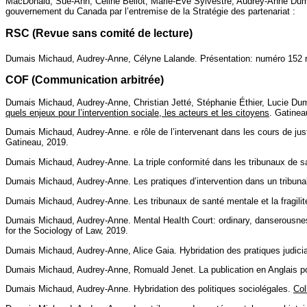
MacDonald, Sue-Ann, Céline Bellot, Marie-Eve Sylvestre, Audrey-Anne Dumais
gouvernement du Canada par l’entremise de la Stratégie des partenariat :
RSC (Revue sans comité de lecture)
Dumais Michaud, Audrey-Anne, Célyne Lalande. Présentation: numéro 152 r
COF (Communication arbitrée)
Dumais Michaud, Audrey-Anne, Christian Jetté, Stéphanie Éthier, Lucie Dumais .
quels enjeux pour l’intervention sociale, les acteurs et les citoyens
. Gatinea
Dumais Michaud, Audrey-Anne. e rôle de l’intervenant dans les cours de jus
Gatineau, 2019.
Dumais Michaud, Audrey-Anne. La triple conformité dans les tribunaux de 
Dumais Michaud, Audrey-Anne. Les pratiques d’intervention dans un tribuna
Dumais Michaud, Audrey-Anne. Les tribunaux de santé mentale et la fragilit
Dumais Michaud, Audrey-Anne. Mental HeaIth Court: ordinary, danserousne
for the Sociology of Law, 2019.
Dumais Michaud, Audrey-Anne, Alice Gaia. Hybridation des pratiques judici
Dumais Michaud, Audrey-Anne, Romuald Jenet. La publication en Anglais pou
Dumais Michaud, Audrey-Anne. Hybridation des politiques sociolégales.
Col