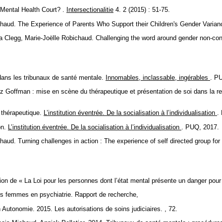
Mental Health Court? .
Intersectionalitie
4. 2 (2015) : 51-75.
haud. The Experience of Parents Who Support their Children's Gender Varia
legg, Marie-Joëlle Robichaud. Challenging the word around gender non-confor
ans les tribunaux de santé mentale.
Innomables, inclassable, ingérables
. P
ffman : mise en scène du thérapeutique et présentation de soi dans la rela
 thérapeutique.
L’institution éventrée. De la socialisation à l’individualisation
.
on.
L’institution éventrée. De la socialisation à l’individualisation
. PUQ, 2017.
d. Turning challenges in action : The experience of self directed group for
 de « La Loi pour les personnes dont l’état mental présente un danger pour so
 femmes en psychiatrie. Rapport de recherche,
tonomie. 2015. Les autorisations de soins judiciaires. , 72.