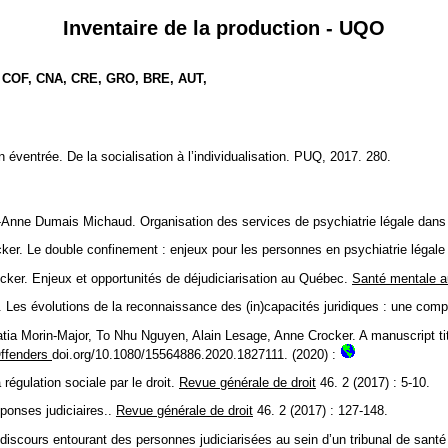
Inventaire de la production - UQO
, COF, CNA, CRE, GRO, BRE, AUT,
ventrée. De la socialisation à l’individualisation. PUQ, 2017. 280.
ey-Anne Dumais Michaud. Organisation des services de psychiatrie légale dan
r. Le double confinement : enjeux pour les personnes en psychiatrie légale
er. Enjeux et opportunités de déjudiciarisation au Québec.
Santé mentale 
Les évolutions de la reconnaissance des (in)capacités juridiques : une co
a Morin-Major, To Nhu Nguyen, Alain Lesage, Anne Crocker. A manuscript tit
Offenders
doi.org/10.1080/15564886.2020.1827111. (2020) :
gulation sociale par le droit.
Revue générale de droit
46. 2 (2017) : 5-10.
onses judiciaires..
Revue générale de droit
46. 2 (2017) : 127-148.
scours entourant des personnes judiciarisées au sein d’un tribunal de sant