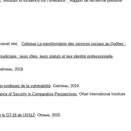
ésultats et incidence sur l’itinérance. , Rapport de recherche présenté
ravail réel, .
Colloque La transformation des services sociaux au Québec :
diciaire : leurs rôles, leurs statuts et leur identité professionnelle
.
atineau, 2019.
-juridiques de la vulnérabilité
. Gatineau, 2019.
ance of Security in Comparative Perspectives
. Oñati International Institute
r le GT-18 de l’AISLF
. Ottawa, 2020.