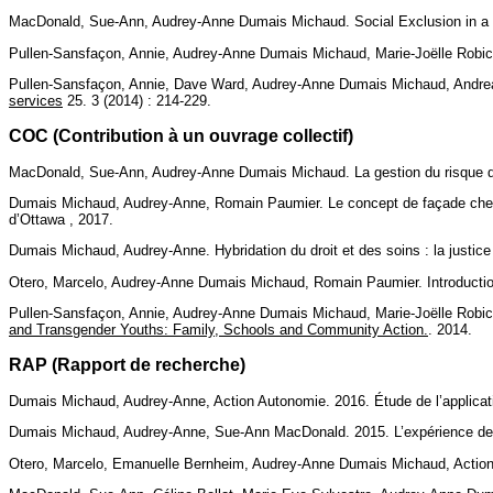
MacDonald, Sue-Ann, Audrey-Anne Dumais Michaud. Social Exclusion in a 
Pullen-Sansfaçon, Annie, Audrey-Anne Dumais Michaud, Marie-Joëlle Robic
Pullen-Sansfaçon, Annie, Dave Ward, Audrey-Anne Dumais Michaud, Andrea C
services
25. 3 (2014) : 214-229.
COC (Contribution à un ouvrage collectif)
MacDonald, Sue-Ann, Audrey-Anne Dumais Michaud. La gestion du risque d
Dumais Michaud, Audrey-Anne, Romain Paumier. Le concept de façade chez Go
d’Ottawa , 2017.
Dumais Michaud, Audrey-Anne. Hybridation du droit et des soins : la justice
Otero, Marcelo, Audrey-Anne Dumais Michaud, Romain Paumier. Introducti
Pullen-Sansfaçon, Annie, Audrey-Anne Dumais Michaud, Marie-Joëlle Robichau
and Transgender Youths: Family, Schools and Community Action.
. 2014.
RAP (Rapport de recherche)
Dumais Michaud, Audrey-Anne, Action Autonomie. 2016. Étude de l’application
Dumais Michaud, Audrey-Anne, Sue-Ann MacDonald. 2015. L’expérience des
Otero, Marcelo, Emanuelle Bernheim, Audrey-Anne Dumais Michaud, Action Au