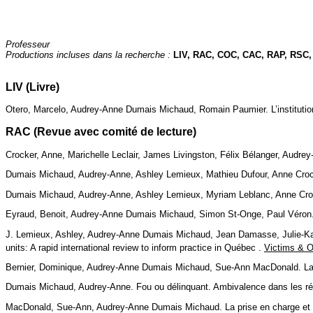
Professeur
Productions incluses dans la recherche :
LIV, RAC, COC, CAC, RAP, RSC
LIV (Livre)
Otero, Marcelo, Audrey-Anne Dumais Michaud, Romain Paumier. L’institution é
RAC (Revue avec comité de lecture)
Crocker, Anne, Marichelle Leclair, James Livingston, Félix Bélanger, Audr
Dumais Michaud, Audrey-Anne, Ashley Lemieux, Mathieu Dufour, Anne Crocke
Dumais Michaud, Audrey-Anne, Ashley Lemieux, Myriam Leblanc, Anne Crock
Eyraud, Benoit, Audrey-Anne Dumais Michaud, Simon St-Onge, Paul Véron. 
J. Lemieux, Ashley, Audrey-Anne Dumais Michaud, Jean Damasse, Julie-Kati
units: A rapid international review to inform practice in Québec .
Victims & 
Bernier, Dominique, Audrey-Anne Dumais Michaud, Sue-Ann MacDonald. La ré
Dumais Michaud, Audrey-Anne. Fou ou délinquant. Ambivalence dans les rép
MacDonald, Sue-Ann, Audrey-Anne Dumais Michaud. La prise en charge et di