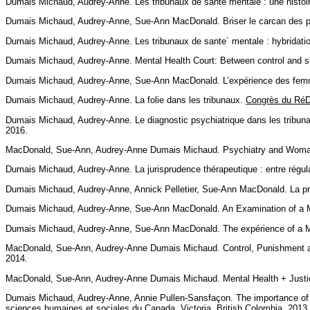
Dumais Michaud, Audrey-Anne. Les tribunaux de santé mentale : une histoir
Dumais Michaud, Audrey-Anne, Sue-Ann MacDonald. Briser le carcan des pro
Dumais Michaud, Audrey-Anne. Les tribunaux de sante´ mentale : hybridatio
Dumais Michaud, Audrey-Anne. Mental Health Court: Between control and s
Dumais Michaud, Audrey-Anne, Sue-Ann MacDonald. L’expérience des femm
Dumais Michaud, Audrey-Anne. La folie dans les tribunaux.
Congrès du RéD
Dumais Michaud, Audrey-Anne. Le diagnostic psychiatrique dans les tribun
2016.
MacDonald, Sue-Ann, Audrey-Anne Dumais Michaud. Psychiatry and Woman:
Dumais Michaud, Audrey-Anne. La jurisprudence thérapeutique : entre régula
Dumais Michaud, Audrey-Anne, Annick Pelletier, Sue-Ann MacDonald. La prise
Dumais Michaud, Audrey-Anne, Sue-Ann MacDonald. An Examination of a Men
Dumais Michaud, Audrey-Anne, Sue-Ann MacDonald. The expérience of a Me
MacDonald, Sue-Ann, Audrey-Anne Dumais Michaud. Control, Punishment an
2014.
MacDonald, Sue-Ann, Audrey-Anne Dumais Michaud. Mental Health + Justice
Dumais Michaud, Audrey-Anne, Annie Pullen-Sansfaçon. The importance of valu
sciences humaines et sociales du Canada
. Victoria, British Colombia, 2013.