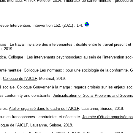
 Michaud, Annick Pelletier. 2014. Tribunaux de santé mentale : procédures, r
evue Intervention.
Intervention
152. (2021) : 1-4.
 Le travail invisible des intervenantes : dualité entre le travail prescrit et t
u, 2019.
tice.
Colloque : Les intervenants psychosociaux au sein de l’intervention socioju
santé mentale.
Colloque Les normaux : pour une sociologie de la conformité
. G
l.
Colloque de l’AICLF
. Montréal, 2019.
é sociale.
Colloque Gouverner à la marge : regards croisés sur les enjeux socio
ss conformity and constraints.
Judicialization of Social Problems and Govern
aires.
Atelier organisé dans le cadre de l’AICLF
. Lausanne, Suisse, 2018.
r les francophones : contraintes et nécessite.
Journée d’étude organisée pa
loque de l’AICLF
. Lausanne, Suisse, 2018.