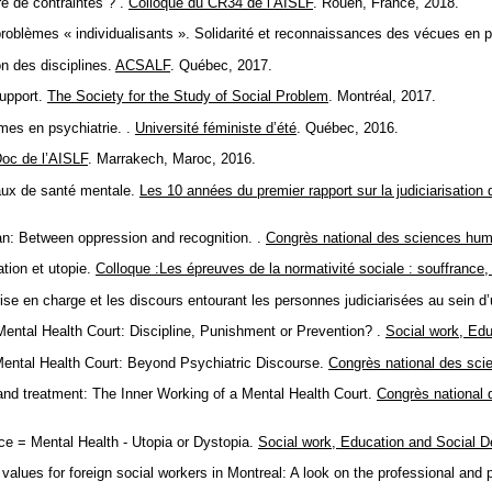
e de contraintes ? .
Colloque du CR34 de l’AISLF
. Rouen, France, 2018.
blèmes « individualisants ». Solidarité et reconnaissances des vécues en p
n des disciplines.
ACSALF
. Québec, 2017.
upport.
The Society for the Study of Social Problem
. Montréal, 2017.
es en psychiatrie. .
Université féministe d’été
. Québec, 2016.
oc de l’AISLF
. Marrakech, Maroc, 2016.
aux de santé mentale.
Les 10 années du premier rapport sur la judiciarisation 
 Between oppression and recognition. .
Congrès national des sciences hum
tion et utopie.
Colloque :Les épreuves de la normativité sociale : souffrance,
 en charge et les discours entourant les personnes judiciarisées au sein d’
tal Health Court: Discipline, Punishment or Prevention? .
Social work, Ed
ntal Health Court: Beyond Psychiatric Discourse.
Congrès national des sci
d treatment: The Inner Working of a Mental Health Court.
Congrès national
 = Mental Health - Utopia or Dystopia.
Social work, Education and Social 
es for foreign social workers in Montreal: A look on the professional and pe