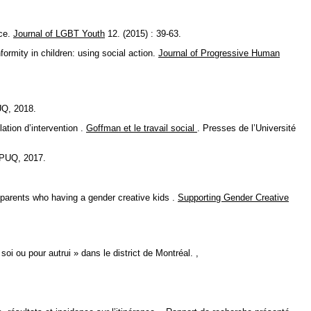
nce.
Journal of LGBT Youth
12. (2015) : 39-63.
mity in children: using social action.
Journal of Progressive Human
UQ, 2018.
tion d’intervention .
Goffman et le travail social
. Presses de l’Université
 PUQ, 2017.
 parents who having a gender creative kids .
Supporting Gender Creative
i ou pour autrui » dans le district de Montréal. ,